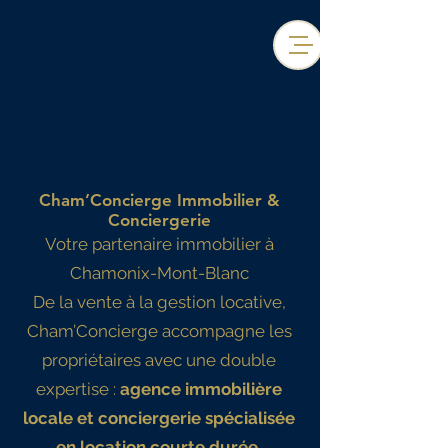
Cham’Concierge Immobilier &
Conciergerie
Votre partenaire immobilier à
Chamonix-Mont-Blanc
De la vente à la gestion locative,
Cham’Concierge accompagne les
propriétaires avec une double
expertise :
agence immobilière
locale et conciergerie spécialisée
en location courte durée.