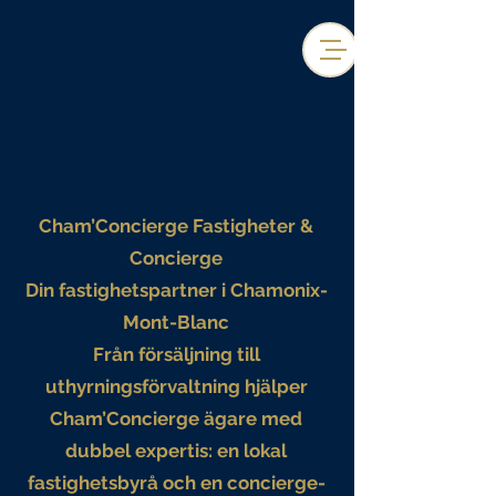
Cham’Concierge Fastigheter &
Concierge
Din fastighetspartner i Chamonix-
Mont-Blanc
Från försäljning till
uthyrningsförvaltning hjälper
Cham’Concierge ägare med
dubbel expertis: en lokal
fastighetsbyrå och en concierge-