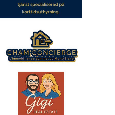
tjänst specialiserad på
korttidsuthyrning.