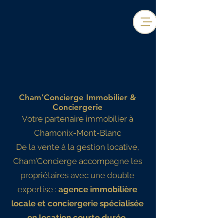
Cham’Concierge Immobilier &
Conciergerie
Votre partenaire immobilier à
Chamonix-Mont-Blanc
De la vente à la gestion locative,
Cham’Concierge accompagne les
propriétaires avec une double
expertise :
agence immobilière
locale et conciergerie spécialisée
en location courte durée.