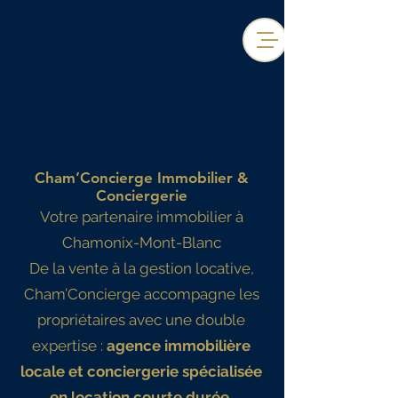
Cham’Concierge Immobilier &
Conciergerie
Votre partenaire immobilier à
Chamonix-Mont-Blanc
De la vente à la gestion locative,
Cham’Concierge accompagne les
propriétaires avec une double
expertise :
agence immobilière
locale et conciergerie spécialisée
en location courte durée.