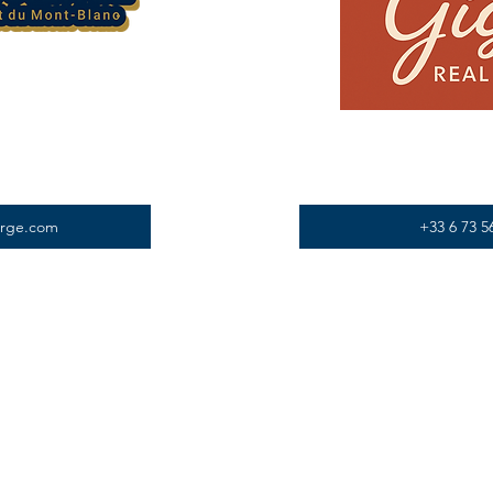
erge.com
+33 6 73 5
Nos Services