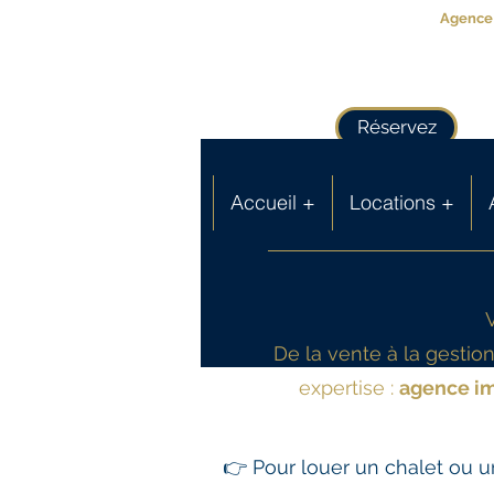
Agence 
Réservez
Accueil +
Locations +
De la vente à la gesti
expertise :
agence im
👉 Pour louer un chalet ou un