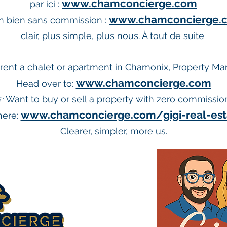
www.chamconcierge.com
par ici :
www.chamconcierge.co
n bien sans commission :
clair, plus simple, plus nous. À tout de suite
rent a chalet or apartment in Chamonix, Property Ma
www.chamconcierge.com
Head over to:
 Want to buy or sell a property with zero commissio
www.chamconcierge.com/gigi-real-est
 here:
Clearer, simpler, more us.