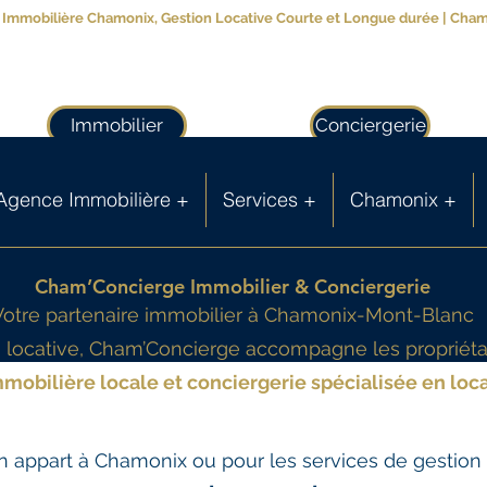
Immobilière Chamonix, Gestion Locative Courte et Longue durée | Cha
Immobilier
Conciergerie
Agence Immobilière +
Services +
Chamonix +
Cham’Concierge Immobilier & Conciergerie
Votre partenaire immobilier à Chamonix-Mont-Blanc
on locative, Cham’Concierge accompagne les propriét
mobilière locale et conciergerie spécialisée en loca
 appart à Chamonix ou pour les services de gestion l