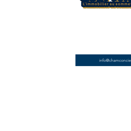
info@chamconci
Pages