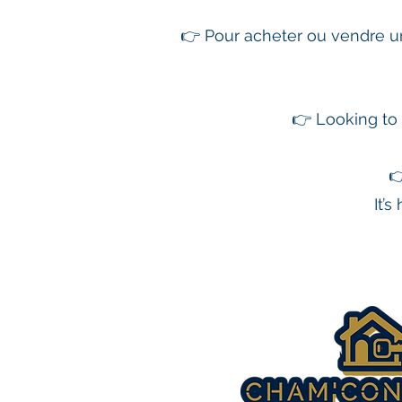
👉 Pour acheter ou vendre u
👉 Looking to 

It’s