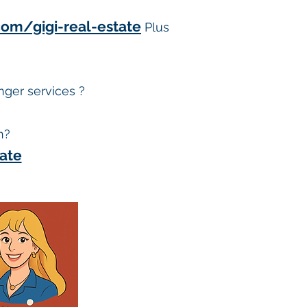
m/gigi-real-estate
Plus
nger services ?
n?
ate