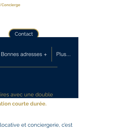
m'Concierge
Contact
Bonnes adresses +
Plus...
aires avec une double
tion courte durée.
ocative et conciergerie, c’est