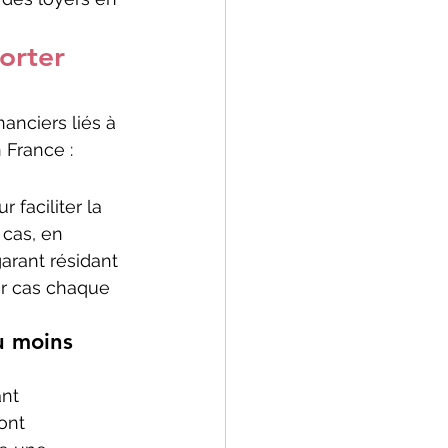
orter 
anciers liés à 
 France :
faciliter la 
cas, en 
arant résidant 
ar cas chaque 
u moins 
nt 
ont 