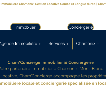
Immobilière Chamonix, Gestion Locative Courte et Longue durée | Cha
Immobilier
Conciergerie
Agence Immobilière +
Services +
Chamonix +
Cham’Concierge Immobilier & Conciergerie
Votre partenaire immobilier à Chamonix-Mont-Blanc
on locative, Cham’Concierge accompagne les propriét
mobilière locale et conciergerie spécialisée en loca