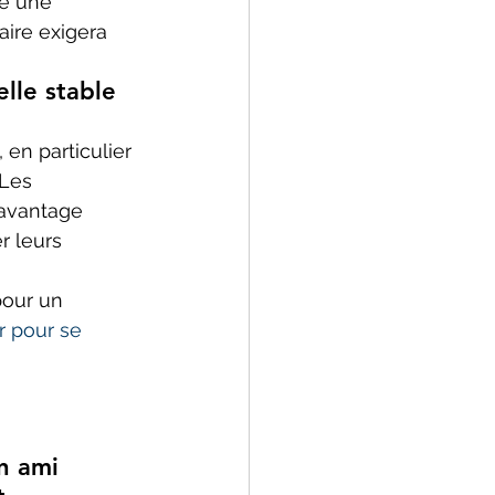
re une 
aire exigera 
lle stable 
 en particulier 
 Les 
davantage 
r leurs 
pour un 
r pour se 
n ami 