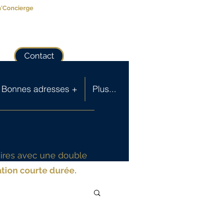
m'Concierge
Contact
Bonnes adresses +
Plus...
aires avec une double
tion courte durée.