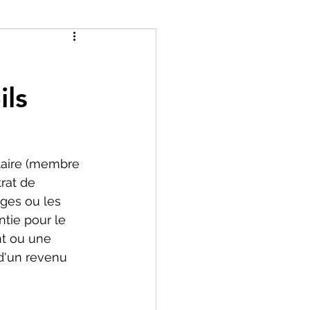
ils
taire (membre 
trat de 
ages ou les 
tie pour le 
nt ou une 
d'un revenu 