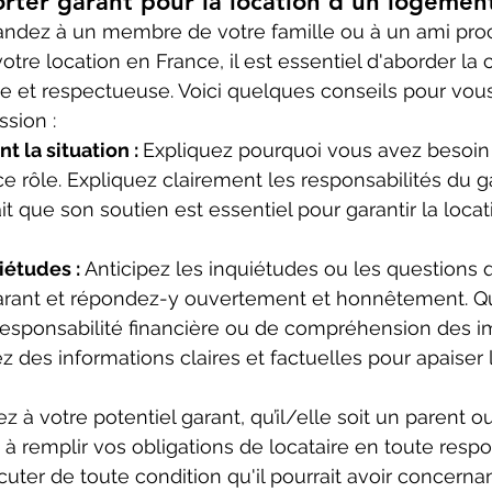
rter garant pour la location d'un logemen
dez à un membre de votre famille ou à un ami pro
otre location en France, il est essentiel d'aborder la
e et respectueuse. Voici quelques conseils pour vous
ssion :
 la situation : 
Expliquez pourquoi vous avez besoin 
ce rôle. Expliquez clairement les responsabilités du g
ait que son soutien est essentiel pour garantir la locat
études : 
Anticipez les inquiétudes ou les questions q
arant et répondez-y ouvertement et honnêtement. Qu'
esponsabilité financière ou de compréhension des im
ez des informations claires et factuelles pour apaiser 
z à votre potentiel garant, qu’il/elle soit un parent 
 remplir vos obligations de locataire en toute respon
cuter de toute condition qu'il pourrait avoir concerna