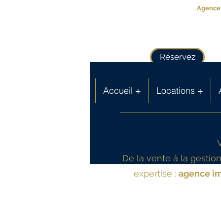
Agence 
Réservez
Accueil +
Locations +
De la vente à la gesti
expertise :
agence im