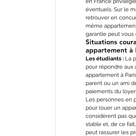
en France privilégie
éventuels. Sur le m
retrouver en concu
même appartement, 
garantie peut vous 
Situations cour
appartement à P
Les étudiants : 
La p
pour répondre aux a
appartement à Paris
parent ou un ami de 
paiements du loyer 
Les personnes en pé
pour louer un appar
considèrent pas que
stable et, de ce fa
peut rassurer les p