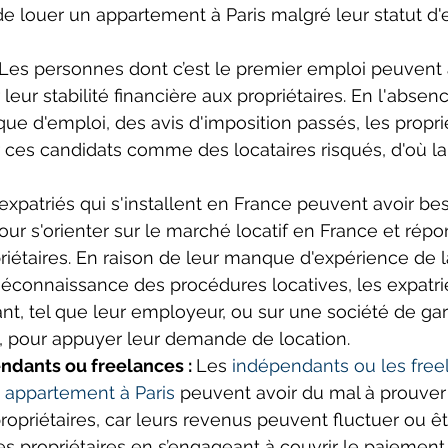
de louer un appartement à Paris malgré leur statut d
Les personnes dont c’est le premier emploi peuvent 
r leur stabilité financière aux propriétaires. En l'abse
ique d'emploi, des avis d'imposition passés, les propri
ces candidats comme des locataires risqués, d'où la
expatriés qui s'installent en France peuvent avoir be
pour s'orienter sur le marché locatif en France et rép
iétaires. En raison de leur manque d'expérience de l
méconnaissance des procédures locatives, les expatr
nt, tel que leur employeur, ou sur une société de gara
, pour appuyer leur demande de location.
ndants ou freelances : 
Les 
indépendants ou les free
n appartement à Paris
 peuvent avoir du mal à prouver l
opriétaires, car leurs revenus peuvent fluctuer ou être
es propriétaires en s’engageant à couvrir le paiement