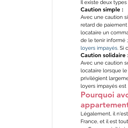
Il existe deux types
Caution simple :
Avec une caution si
retard de paiement 
locataire un comman
de le tenir informé ;
loyers impayés
. Si
Caution solidaire 
Avec une caution so
locataire lorsque le
privilégient largem
loyers impayés est p
Pourquoi avo
appartement
Légalement, il n'es
France, et il est to