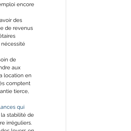
'emploi encore 
avoir des 
nce de revenus 
étaires 
 nécessité 
soin de 
ondre aux 
a location en 
iés comptent 
ntie tierce, 
lances qui 
a stabilité de 
 irréguliers. 
 des loyers en 