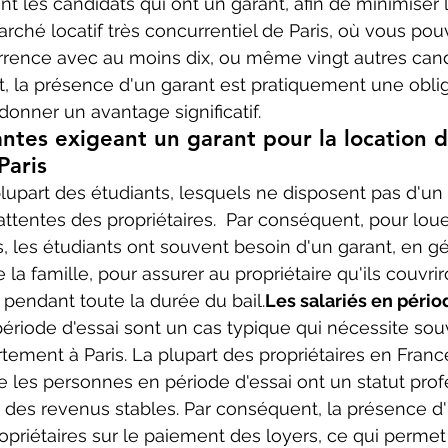
nt les candidats qui ont un garant, afin de minimiser 
arché locatif très concurrentiel de Paris, où vous po
rrence avec au moins dix, ou même vingt autres cand
la présence d'un garant est pratiquement une obliga
donner un avantage significatif.
antes exigeant un garant pour la location d
aris 
lupart des étudiants, lesquels ne disposent pas d'un
ttentes des propriétaires.  Par conséquent, pour loue
, les étudiants ont souvent besoin d'un garant, en gé
la famille, pour assurer au propriétaire qu'ils couvrir
pendant toute la durée du bail.
Les salariés en périod
riode d'essai sont un cas typique qui nécessite sou
tement à Paris. La plupart des propriétaires en Franc
 les personnes en période d'essai ont un statut prof
it, des revenus stables. Par conséquent, la présence d
ropriétaires sur le paiement des loyers, ce qui permet