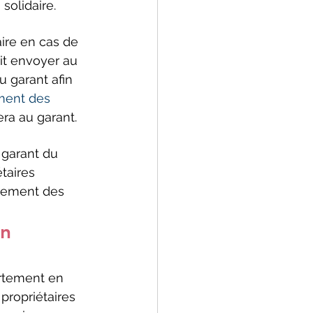
solidaire.
aire en cas de 
it envoyer au 
 garant afin 
ment des 
era au garant.
 garant du 
taires 
vrement des 
n 
artement en 
 propriétaires 