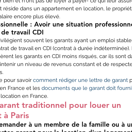
r bien et n'ont pas de loyer à payer- ce qui leur assu
nt réside dans un appartement en location, le propriét
laire encore plus élevé.
sionnelle : Avoir une situation professionne
 de travail CDI
ivilégient souvent les garants ayant un emploi stable,
trat de travail en CDI (contrat à durée indéterminée).
dèrent les garants en CDI moins risqués, car ils sont 
ntenir un niveau de revenus constant et de respecte
s.
e pour savoir 
comment rédiger une lettre de garant
 
en France et les 
documents que le garant doit fourni
 location en France.
arant traditionnel pour louer un 
 à Paris
emander à un membre de la famille ou à u