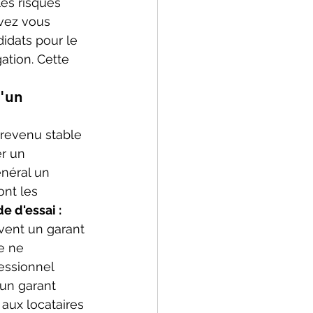
les risques 
uvez vous 
idats pour le 
tion. Cette 
'un 
 revenu stable 
r un 
néral un 
ont les 
e d'essai : 
vent un garant 
e ne 
essionnel 
'un garant 
 aux locataires 