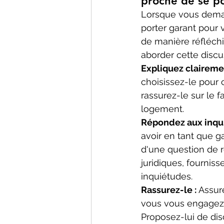
proche de se po
Lorsque vous deman
porter garant pour v
de manière réfléchi
aborder cette discu
Expliquez clairement
choisissez-le pour 
rassurez-le sur le f
logement.
Répondez aux inqui
avoir en tant que g
d'une question de r
juridiques, fourniss
inquiétudes.
Rassurez-le : 
Assure
vous vous engagez à
Proposez-lui de dis