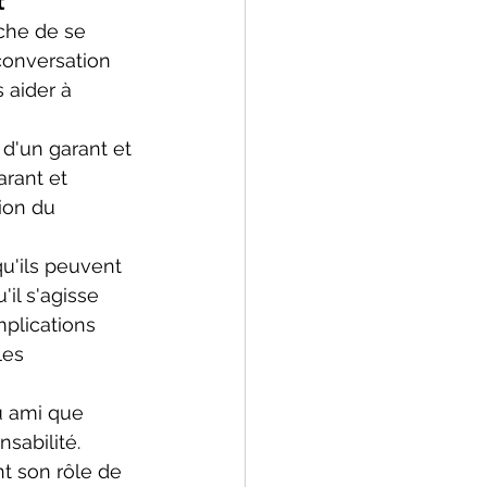
t
che de se 
 conversation 
 aider à 
d'un garant et 
arant et 
ion du 
u'ils peuvent 
il s'agisse 
plications 
les 
ou ami que 
sabilité. 
nt son rôle de 