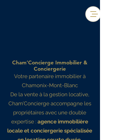
Cham’Concierge Immobilier &
Conciergerie
Votre partenaire immobilier à
Chamonix-Mont-Blanc
De la vente à la gestion locative,
Cham’Concierge accompagne les
propriétaires avec une double
expertise :
agence immobilière
locale et conciergerie spécialisée
en location courte durée.