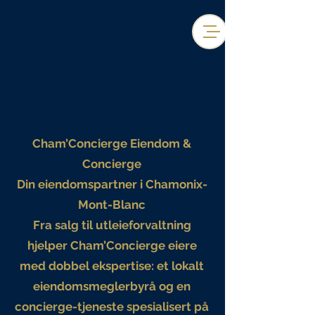
Cham’Concierge Eiendom &
Concierge
Din eiendomspartner i Chamonix-
Mont-Blanc
Fra salg til utleieforvaltning
hjelper Cham’Concierge eiere
med dobbel ekspertise: et lokalt
eiendomsmeglerbyrå og en
concierge-tjeneste spesialisert på