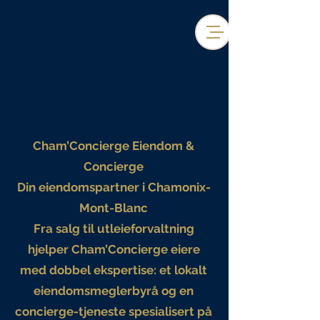
Cham’Concierge Eiendom &
Concierge
Din eiendomspartner i Chamonix-
Mont-Blanc
Fra salg til utleieforvaltning
hjelper Cham’Concierge eiere
med dobbel ekspertise: et lokalt
eiendomsmeglerbyrå og en
concierge-tjeneste spesialisert på