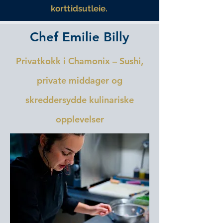
korttidsutleie.
Chef Emilie Billy
Privatkokk i Chamonix – Sushi,
private middager og
skreddersydde kulinariske
opplevelser