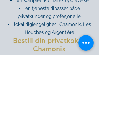
en komplett kulinarisk opplevelse
en tjeneste tilpasset både
privatkunder og profesjonelle
lokal tilgjengelighet i Chamonix, Les
Houches og Argentière
Bestill din privatkokk i
Chamonix
Ønsker du å arrangere en privat middag,
et sushikurs, et kulinarisk arrangement
eller gi gjestene dine en original
opplevelse?
Kontakt Emilie Billy for å skape en
skreddersydd opplevelse hjemme i
Chamonix, Les Houches eller
Argentière.
Contact Us