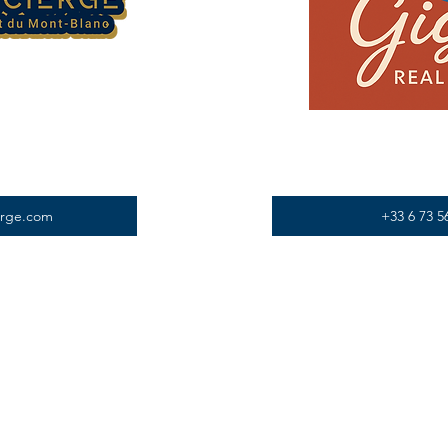
erge.com
+33 6 73 5
Nos Services