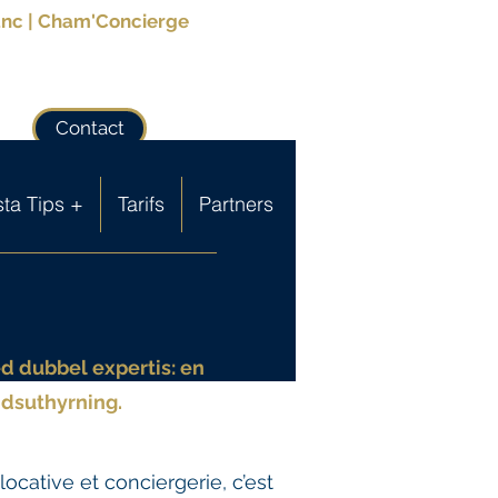
anc | Cham'Concierge
Contact
ta Tips +
Tarifs
Partners
ed dubbel expertis: en
idsuthyrning.
ocative et conciergerie, c’est