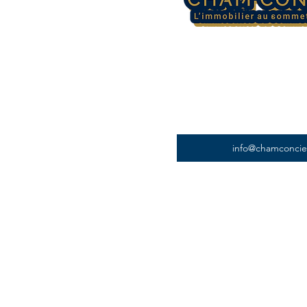
info@chamconci
Pages