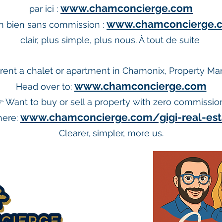
www.chamconcierge.com
par ici :
www.chamconcierge.co
n bien sans commission :
clair, plus simple, plus nous. À tout de suite
rent a chalet or apartment in Chamonix, Property Ma
www.chamconcierge.com
Head over to:
 Want to buy or sell a property with zero commissio
www.chamconcierge.com/gigi-real-est
 here:
Clearer, simpler, more us.