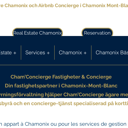
 Chamonix och Airbnb Concierge i Chamonix Mont-Bl
Real Estate Chamonix
Reservation
state +
Services +
Chamonix +
Chamonix Bäs
Cham’Concierge Fastigheter & Concierge
Din fastighetspartner i Chamonix-Mont-Blanc
thyrningsförvaltning hjälper Cham’Concierge ägare m
sbyrå och en concierge-tjänst specialiserad på kortt
 appart à Chamonix ou pour les services de gestion l