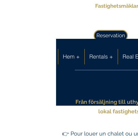
Fastighetsmäklare
Reservation
Hem +
Rentals +
Real E
Från försäljning till u
lokal fastighet
👉 Pour louer un chalet ou un