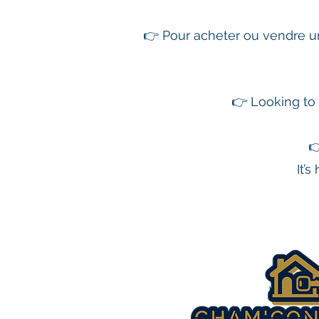
👉 Pour acheter ou vendre u
👉 Looking to 

It’s