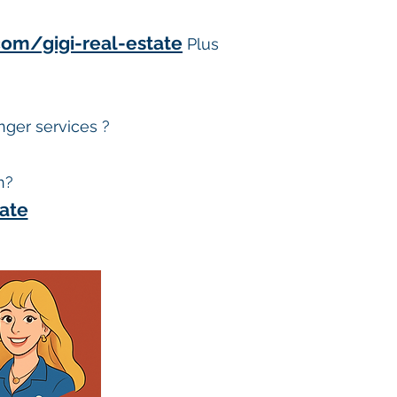
m/gigi-real-estate
Plus
nger services ?
n?
ate