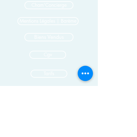
Cham'Concierge
Mentions Légales | Barème
Biens Vendus
Cgv
Tarifs
© 2026 par Cham'Concierge -Tous droits
réservés
Cham'Concierge
Agence Immobilière à Chamonix- Agence
Immobilière à Les Houches - Agence