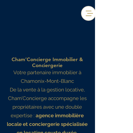
Cham’Concierge Immobilier &
Conciergerie
Votre partenaire immobilier à
Chamonix-Mont-Blanc
De la vente à la gestion locative,
Cham’Concierge accompagne les
propriétaires avec une double
expertise :
agence immobilière
locale et conciergerie spécialisée
en location courte durée.