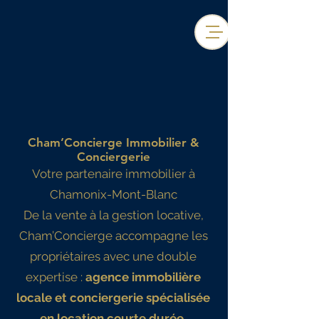
Cham’Concierge Immobilier &
Conciergerie
Votre partenaire immobilier à
Chamonix-Mont-Blanc
De la vente à la gestion locative,
Cham’Concierge accompagne les
propriétaires avec une double
expertise :
agence immobilière
locale et conciergerie spécialisée
en location courte durée.