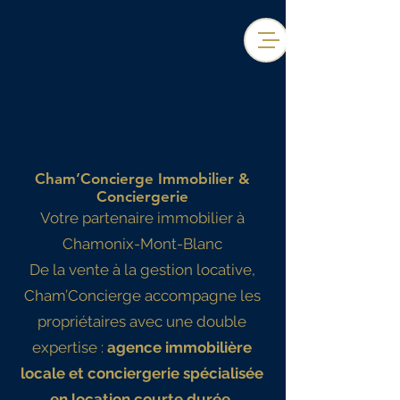
Cham’Concierge Immobilier &
Conciergerie
Votre partenaire immobilier à
Chamonix-Mont-Blanc
De la vente à la gestion locative,
Cham’Concierge accompagne les
propriétaires avec une double
expertise :
agence immobilière
locale et conciergerie spécialisée
en location courte durée.