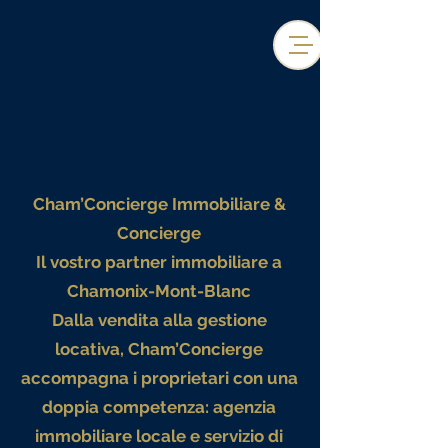
Cham’Concierge Immobiliare &
Concierge
Il vostro partner immobiliare a
Chamonix-Mont-Blanc
Dalla vendita alla gestione
locativa, Cham’Concierge
accompagna i proprietari con una
doppia competenza: agenzia
immobiliare locale e servizio di