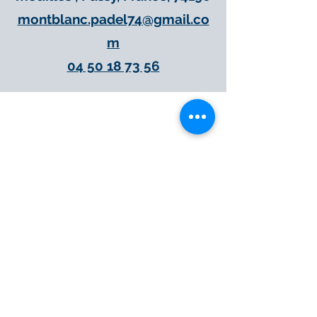
montblanc.padel74@gmail.co
m
04 50 18 73 56
Immobiliare
Estimation Locative
Estimation Immobilière
Acheter et Vendre
Locations