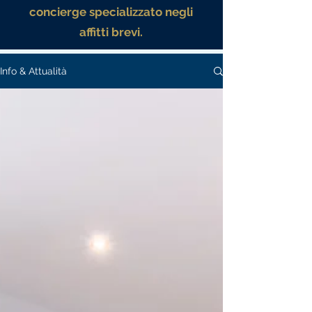
concierge specializzato negli
affitti brevi.
Info & Attualità