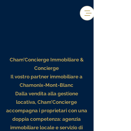
Cham’Concierge Immobiliare &
Concierge
Il vostro partner immobiliare a
Chamonix-Mont-Blanc
Dalla vendita alla gestione
locativa, Cham’Concierge
accompagna i proprietari con una
doppia competenza: agenzia
immobiliare locale e servizio di