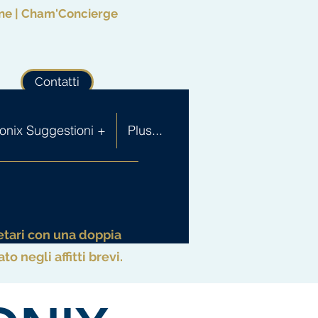
mine | Cham'Concierge
Contatti
nix Suggestioni +
Plus...
etari con una doppia
 negli affitti brevi.