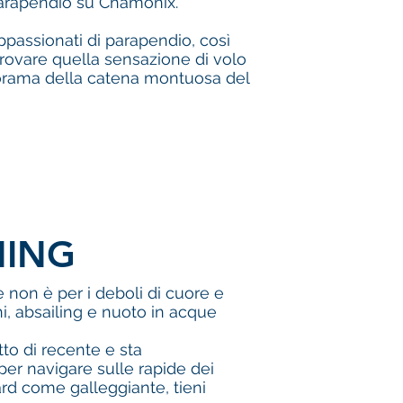
 parapendio su Chamonix.
ppassionati di parapendio, così
provare quella sensazione di volo
orama della catena montuosa del
NING
e non è per i deboli di cuore e
, absailing e nuoto in acque
tto di recente e sta
r navigare sulle rapide dei
d come galleggiante, tieni