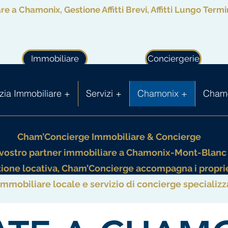
e a Chamonix, Gestione Affitti Brevi, Affitti Lungo Ter
Immobiliare
Conciergerie
ia Immobiliare +
Servizi +
Chamonix +
Chamo
Cham’Concierge Immobiliare & Concierge
l vostro partner immobiliare a Chamonix-Mont-Blanc
stione locativa, Cham’Concierge accompagna i propri
mobiliare locale e servizio di concierge specializzato