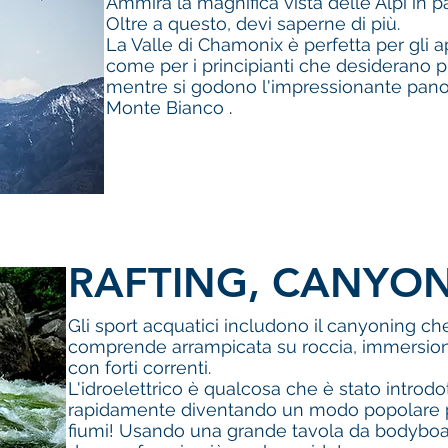
Ammira la magnifica vista delle Alpi in
Oltre a questo, devi saperne di più.
La Valle di Chamonix è perfetta per gli a
come per i principianti che desiderano 
mentre si godono l'impressionante pan
Monte Bianco
.
RAFTING, CANYO
Gli sport acquatici includono il canyoning ch
comprende arrampicata su roccia, immersioni
con forti correnti.
L'idroelettrico è qualcosa che è stato introdo
rapidamente diventando un modo popolare pe
fiumi! Usando una grande tavola da bodyboar