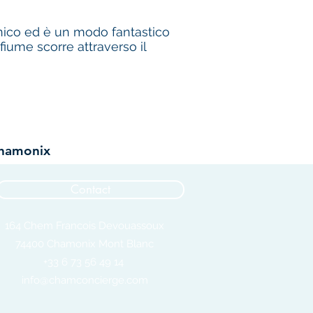
linico ed è un modo fantastico
iume scorre attraverso il
Chamonix
Contact
164 Chem Francois Devouassoux
74400 Chamonix Mont Blanc
+33 6 73 56 49 14
info@chamconcierge.com