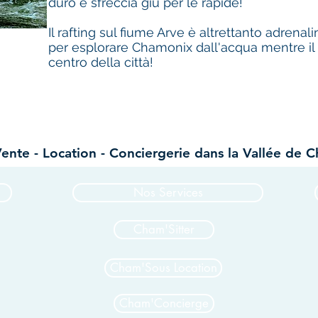
duro e sfreccia giù per le rapide!
Il rafting sul fiume Arve è altrettanto adrena
per esplorare Chamonix dall'acqua mentre il f
centro della città!
Vente - Location - Conciergerie dans la Vallée de 
Nos Services
Cham'Sitter
Cham'Sous Location
Cham'Concierge