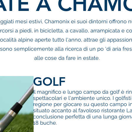
ATE A CHAM
giati mesi estivi, Chamonix ei suoi dintorni offrono nu
rcorsi a piedi, in bicicletta, a cavallo, arrampicata e co
alità alpine aperte tutto l'anno, attrae gli appassion
sono semplicemente alla ricerca di un po 'di aria fres
alle cose da fare in estate.
GOLF
Il magnifico e lungo campo da golf è ri
spettacolari e l'ambiente unico. I golfist
regione per giocare su questo campo i
situato accanto al favoloso ristorante L
conclusione perfetta di una lunga giorna
18 buche.