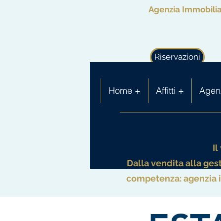
Agenzia Immobiliar
Riservazioni
Home +
Affitti +
Agenz
I
Dalla vendita alla ge
competenza: agenzia im