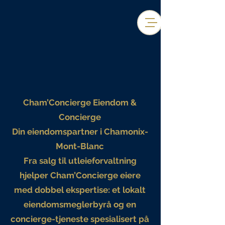
Cham’Concierge Eiendom &
Concierge
Din eiendomspartner i Chamonix-
Mont-Blanc
Fra salg til utleieforvaltning
hjelper Cham’Concierge eiere
med dobbel ekspertise: et lokalt
eiendomsmeglerbyrå og en
concierge-tjeneste spesialisert på