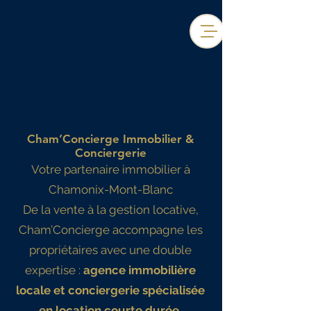
Cham’Concierge Immobilier &
Conciergerie
Votre partenaire immobilier à
Chamonix-Mont-Blanc
De la vente à la gestion locative,
Cham’Concierge accompagne les
propriétaires avec une double
expertise :
agence immobilière
locale et conciergerie spécialisée
en location courte durée.