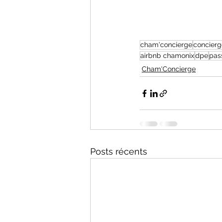
cham'concierge
concierg
airbnb chamonix
dpe
pas
Cham'Concierge
Posts récents