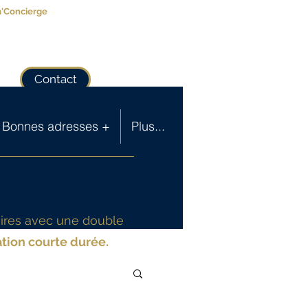
m'Concierge
Contact
Bonnes adresses +
Plus...
aires avec une double
tion courte durée.