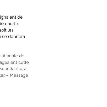
ignaient de 
de courte 
oit les 
« se donnera 
nationale de 
ageaient cette 
scandale », a 
ter. « Message 