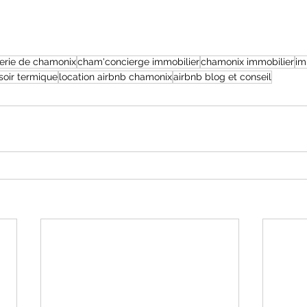
erie de chamonix
cham'concierge immobilier
chamonix immobilier
im
soir termique
location airbnb chamonix
airbnb blog et conseil