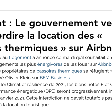
t : Le gouvernement ve
erdire la location des «
s thermiques » sur Airb
é au 
Logement
 a annoncé ce mardi qu’il souhaitait e
ogements les plus 
énergivores
 de les louer sur 
Airbnb
 propriétaires de 
passoires thermiques
 se réfugient »
é Olivier Klein sur 
BFM Business
.
loi Climat et résilience de 2021, les biens notés F et 
rmance énergétique (DPE) seront progressivement int
 janvier 2023. Cette interdiction ne devait toutefois pas
 la location touristique.