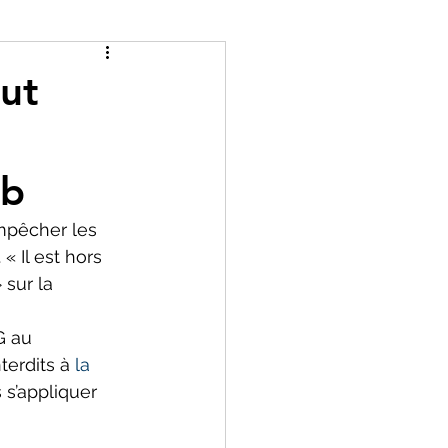
ut
nb
mpêcher les 
. « Il est hors 
 sur la 
G au 
erdits à 
la 
 s’appliquer 