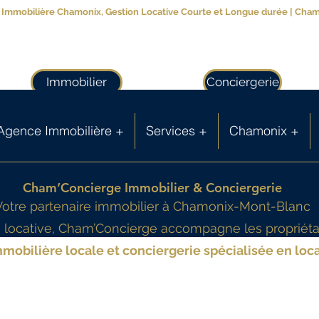
Immobilière Chamonix, Gestion Locative Courte et Longue durée | Cha
Immobilier
Conciergerie
Agence Immobilière +
Services +
Chamonix +
Cham’Concierge Immobilier & Conciergerie
Votre partenaire immobilier à Chamonix-Mont-Blanc
on locative, Cham’Concierge accompagne les propriét
mobilière locale et conciergerie spécialisée en loca