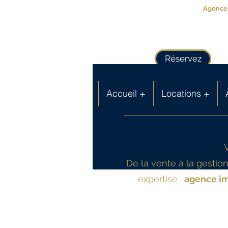
Agence 
Réservez
Accueil +
Locations +
De la vente à la gesti
expertise :
agence im